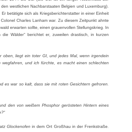
 den westlichen Nachbarstaaten Belgien und Luxemburg).
.
Er betätigte sich als Kriegsberichterstatter in einer Einheit
 Colonel Charles Lanham war. Zu diesem Zeitpunkt ahnte
wald erwarten sollte, einen grauenvollen Stellungskrieg. In
ie Wälder“ berichtet er, zuweilen drastisch, in kurzen
er oben, liegt ein toter GI, und jedes Mal, wenn irgendein
 wegfahren, und ich fürchte, es macht einen schlechten
nd es war so kalt, dass sie mit roten Gesichtern gefroren.
und den von weißem Phosphor gerösteten Hintern eines
e?“
atz Glockenofen
in dem Ort Großhau in der Frenkstraße.