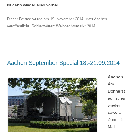
ist dann wieder alles vorbei.
Dieser Beitrag wurde am
19. November 2014
unter
Aachen
veröffentlicht. Schlagwörter:
Weihnachtsmarkt 2014
.
Aachen September Special 18.-21.09.2014
Aachen.
Am
Donnerst
ag ist es
wieder
soweit.
Zum 8.
Mal